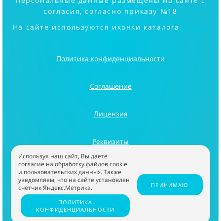
Персональные данные размещены на сайте с
согласия, согласно приказу №18
На сайте используются иконки каталога
icons8
Политика конфиденциальности
Соглашение
Лицензия
Реквизиты
Используя наш сайт, Вы даете
согласие на обработку файлов cookie
Информация
и пользовательских данных. Также
уведомляем, что на сайте установлен
ПРИНИМАЮ
счётчик Яндекс.Метрика.
ООО "ИВАЛГА" 2026
ПОЛИТИКА
КОНФИДЕНЦИАЛЬНОСТИ