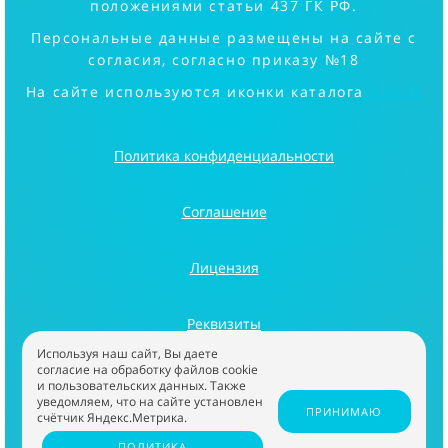
положениями статьи 437 ГК РФ.
Персональные данные размещены на сайте с
согласия, согласно приказу №18
На сайте используются иконки каталога
icons8
Политика конфиденциальности
Соглашение
Лицензия
Реквизиты
Используя наш сайт, Вы даете
согласие на обработку файлов cookie
Информация
и пользовательских данных. Также
уведомляем, что на сайте установлен
ПРИНИМАЮ
счётчик Яндекс.Метрика.
ООО "ИВАЛГА" 2026
ПОЛИТИКА